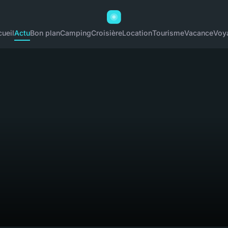
ueil
Actu
Bon plan
Camping
Croisière
Location
Tourisme
Vacance
Voy