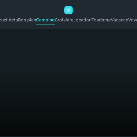
ueil
Actu
Bon plan
Camping
Croisière
Location
Tourisme
Vacance
Voy